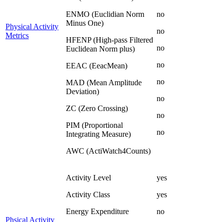
ENMO (Euclidian Norm
no
Minus One)
Physical Activity
no
Metrics
HFENP (High-pass Filtered
no
Euclidean Norm plus)
no
EEAC (EeacMean)
no
MAD (Mean Amplitude
Deviation)
no
ZC (Zero Crossing)
no
PIM (Proportional
no
Integrating Measure)
AWC (ActiWatch4Counts)
Activity Level
yes
Activity Class
yes
Energy Expenditure
no
Phsical Activity