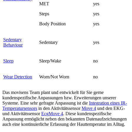
MET
yes
Steps
yes
Body Position
yes
Sedentary
Sedentary
yes
Behaviour
Sleep
Sleep/Wake
no
Wear Detection
Worn/Not Worn
no
Das movisens Team plant und entwickelt für Sie gerne
kundenspezifische Anpassungen bzw. Erweiterungen unserer
Systeme. Eine sehr gefragte Anpassung ist die
Integration eines IR-
Temperatursensors
in den Aktivitätssensor
Move 4
und den EKG-
und Aktivitätssensor
EcgMove 4
. Diese kundenspezifische
Anpassung ermöglicht neben den bekannten Datenaufzeichnungen
auch eine kontinuierliche Erfassung der Hauttemperatur im Alltag.