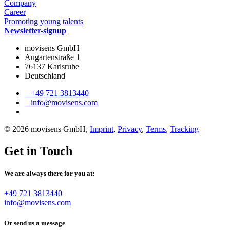
Company
Career
Promoting young talents
Newsletter-signup
movisens GmbH
Augartenstraße 1
76137 Karlsruhe
Deutschland
+49 721 3813440
info@movisens.com
© 2026 movisens GmbH,
Imprint
,
Privacy
,
Terms
,
Tracking
Get in Touch
We are always there for you at:
+49 721 3813440
info@movisens.com
Or send us a message