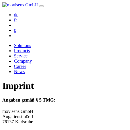
de
fr
0
Solutions
Products
Service
Company
Career
News
Imprint
Angaben gemäß § 5 TMG:
movisens GmbH
Augartenstraße 1
76137 Karlsruhe