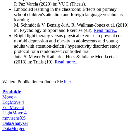
P. Paz Varela (2020)
in: VUC
(Thesis).
Embodied learning in the classroom: Effects on primary
school children's attention and foreign language vocabulary
learning.
M. Schmidt & V. Benzig & A. R. Wallman-Jones et al. (2019)
in: Psychology of Sport and Exercise
(43).
Read more...
Bright light therapy versus physical exercise to prevent co-
morbid depression and obesity in adolescents and young
adults with attention-deficit / hyperactivity disorder: study
protocol for a randomized controlled trial.
Jutta S. Mayer & Katharina Hees & Juliane Medda et al.
(2018)
in: Trials
(19).
Read more...
Weitere Publikationen finden Sie
hier.
Produkte
Move 4
EcgMove 4
EdaMove 4
LightMove 4
movisensXS
DataAnalyzer
DataMerger