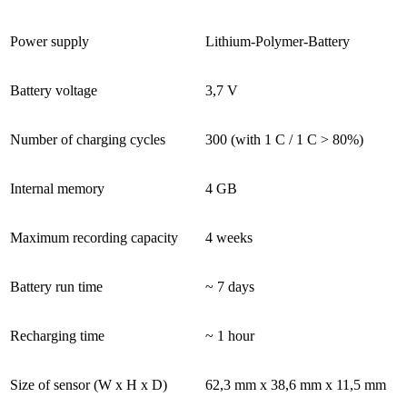
Power supply
Lithium-Polymer-Battery
Battery voltage
3,7 V
Number of charging cycles
300 (with 1 C / 1 C > 80%)
Internal memory
4 GB
Maximum recording capacity
4 weeks
Battery run time
~ 7 days
Recharging time
~ 1 hour
Size of sensor (W x H x D)
62,3 mm x 38,6 mm x 11,5 mm