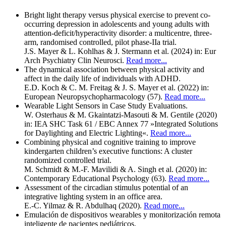
Bright light therapy versus physical exercise to prevent co-
occurring depression in adolescents and young adults with
attention-deficit/hyperactivity disorder: a multicentre, three-
arm, randomised controlled, pilot phase-IIa trial.
J.S. Mayer & L. Kohlhas & J. Stermann et al. (2024)
in: Eur
Arch Psychiatry Clin Neurosci
.
Read more...
The dynamical association between physical activity and
affect in the daily life of individuals with ADHD.
E.D. Koch & C. M. Freitag & J. S. Mayer et al. (2022)
in:
European Neuropsychopharmacology
(57).
Read more...
Wearable Light Sensors in Case Study Evaluations.
W. Osterhaus & M. Gkaintatzi-Masouti & M. Gentile (2020)
in: IEA SHC Task 61 / EBC Annex 77 »Integrated Solutions
for Daylighting and Electric Lighting«
.
Read more...
Combining physical and cognitive training to improve
kindergarten children’s executive functions: A cluster
randomized controlled trial.
M. Schmidt & M.-F. Mavilidi & A. Singh et al. (2020)
in:
Contemporary Educational Psychology
(63).
Read more...
Assessment of the circadian stimulus potential of an
integrative lighting system in an office area.
E.-C. Yilmaz & R. Abdulhaq (2020).
Read more...
Emulación de dispositivos wearables y monitorización remota
inteligente de pacientes pediátricos.