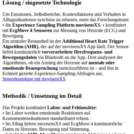
Lösung / eingesetzte Technologie
Um Emotionen, Selbstberichte, Kontextfaktoren und Verhalten in
Alltagssituationen synchron zu erfassen, nutzt das Forschungsteam:
• die
Experience Sampling Platform movisensXS
, • kombiniert
mit
EcgMove 4 Sensoren
zur Messung von Herzrate (ECG) und
Bewegung.
Ein zentraler Bestandteil ist der
Additional Heart Rate Trigger
Algorithm (AHR)
, der auf der movisensXS App läuft. Der Sensor
liefert kontinuierlich
vorverarbeitete Herzfrequenz- und
Bewegungsdaten
via Bluetooth an die App. Dort analysiert der
Algorithmus, ob ein Anstieg der Herzrate auf
mentale oder
emotionale Beanspruchung
zurückzuführen ist – und löst in
Echtzeit gezielte Experience-Sampling-Abfragen aus.
Sensorkopplung mit movisensXS
Methodik / Umsetzung im Detail
Das Projekt kombiniert
Labor- und Feldansätze
:
• Im Labor werden emotionale Reaktionen auf
Konsumentensituationen standardisiert erfasst.
• Im Alltag liefern movisensXS und EcgMove 4 kontinuierliche
Daten zu Herzrate, Bewegung und Stimmung.