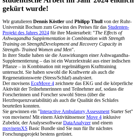
gekürt wurde!
Wir gratulieren
Dennis Köstler
und
Philipp Thull
von der Ruhr-
Universität Bochum zum Gewinn des Preises für das
Studenten-
Projekt des Jahres 2024
für ihre Masterarbeit: "
The Effects of
Ashwagandha Supplementation in Combination with Strength
Training on StrengthDevelopment and Recovery Capacity in
Strength- Trained Women and Men
".
In ihrer Studie haben sie die Auswirkungen einer Ashwagandha-
Supplementierung – das ist ein Wurzelextrakt aus einer indischen
Pflanze – in Kombination mit regelmäßigem Krafttraining
untersucht. Sie haben sowohl die Kraftwerte als auch die
Regenerationswerte (Stress/Schlaf) analysiert.
Der movisens
EcgMove 4
zeichnete das EKG und die körperliche
Aktivität der Teilnehmerinnen und Teilnehmer auf, sodass die
Forscherinnen und Forscher sowohl Stress (über die
Herzfrequenzvariabilität) als auch die Qualität des Schlafes
beurteilen konnten.
Sie gewinnen ein "
Interactive Ambulatory Assessment
Starter Set"
von movisens! Mit einem Aktivitätssensor
Move 4
inklusive
Zubehör, der Analysesoftwear
DataAnalyzer
und einem
movisensXS
Basic Bundle sind Sie nun für Ihr nächstes
Forschungsprojekt bestens gerüstet.