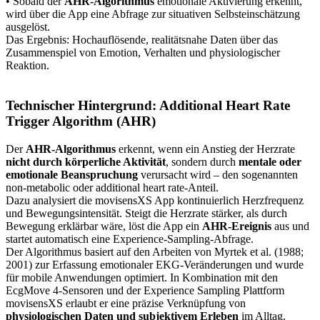
• Sobald der
AHR-Algorithmus
emotionale Aktivierung erkennt,
wird über die App eine Abfrage zur situativen Selbsteinschätzung
ausgelöst.
Das Ergebnis: Hochauflösende, realitätsnahe Daten über das
Zusammenspiel von Emotion, Verhalten und physiologischer
Reaktion.
Technischer Hintergrund: Additional Heart Rate
Trigger Algorithm (AHR)
Der
AHR-Algorithmus
erkennt, wenn ein Anstieg der Herzrate
nicht durch körperliche Aktivität
, sondern durch
mentale oder
emotionale Beanspruchung
verursacht wird – den sogenannten
non-metabolic oder additional heart rate-Anteil.
Dazu analysiert die movisensXS App kontinuierlich Herzfrequenz
und Bewegungsintensität. Steigt die Herzrate stärker, als durch
Bewegung erklärbar wäre, löst die App ein
AHR-Ereignis
aus und
startet automatisch eine Experience-Sampling-Abfrage.
Der Algorithmus basiert auf den Arbeiten von Myrtek et al. (1988;
2001) zur Erfassung emotionaler EKG-Veränderungen und wurde
für mobile Anwendungen optimiert. In Kombination mit den
EcgMove 4-Sensoren und der Experience Sampling Plattform
movisensXS erlaubt er eine präzise Verknüpfung von
physiologischen Daten und subjektivem Erleben
im Alltag.